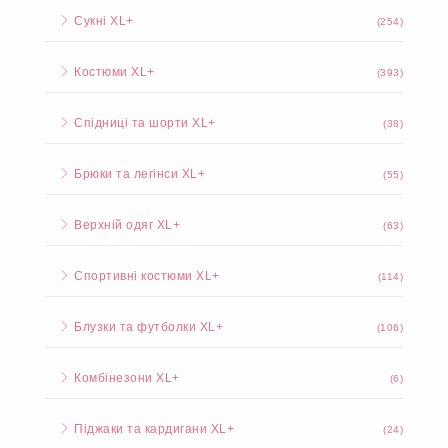
Сукні XL+
(254)
Костюми XL+
(393)
Спідниці та шорти XL+
(38)
Брюки та легінси XL+
(55)
Верхній одяг XL+
(63)
Спортивні костюми XL+
(114)
Блузки та футболки XL+
(106)
Комбінезони XL+
(6)
Піджаки та кардигани XL+
(24)