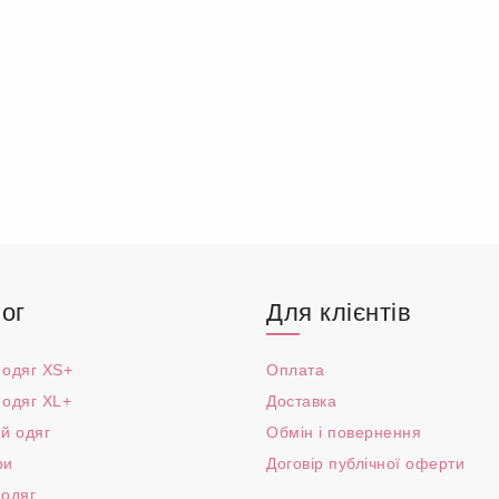
ог
Для клієнтів
 одяг XS+
Оплата
 одяг XL+
Доставка
й одяг
Обмін і повернення
ри
Договір публічної оферти
 одяг