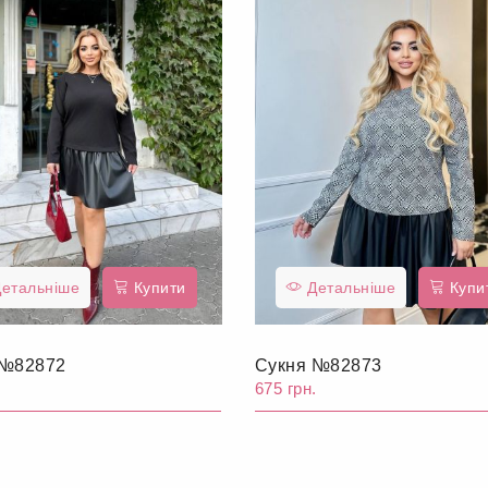
етальніше
Купити
Детальніше
Купи
 №82872
Сукня №82873
.
675 грн.