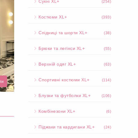
Сукні XL+
(254)
Костюми XL+
(393)
Спідниці та шорти XL+
(38)
Брюки та легінси XL+
(55)
Верхній одяг XL+
(63)
Спортивні костюми XL+
(114)
ти
Блузки та футболки XL+
(106)
Комбінезони XL+
(6)
Піджаки та кардигани XL+
(24)