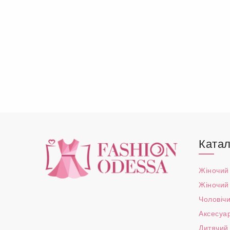
Катал
Жіночий
Жіночий
Чоловічи
Аксесуа
Дитячий