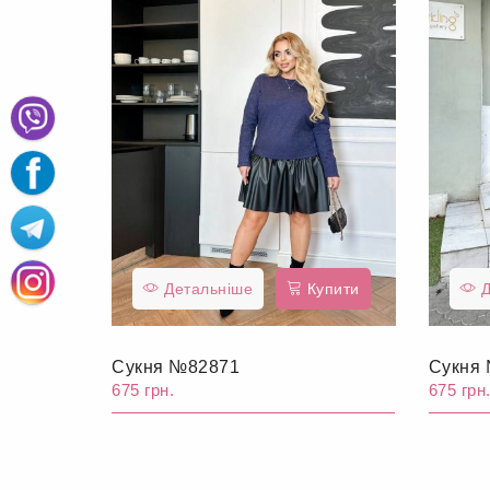
Детальніше
Купити
Д
Сукня №82871
Сукня
675 грн.
675 грн