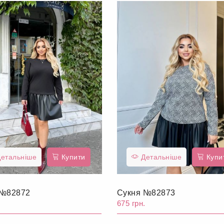
етальніше
Купити
Детальніше
Купи
 №82872
Сукня №82873
.
675 грн.