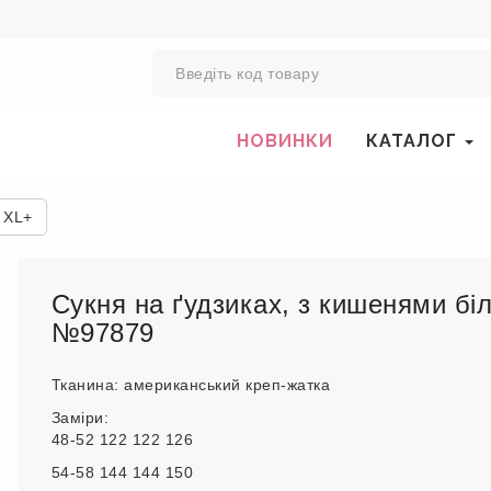
0
НОВИНКИ
КАТАЛОГ
 XL+
Сукня на ґудзиках, з кишенями бі
№97879
Тканина: американський креп-жатка
Заміри:
48-52 122 122 126
54-58 144 144 150