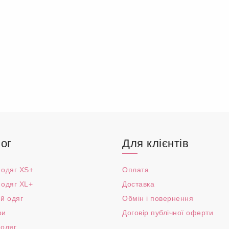
ог
Для клієнтів
 одяг XS+
Оплата
 одяг XL+
Доставка
й одяг
Обмін і повернення
ри
Договір публічної оферти
 одяг