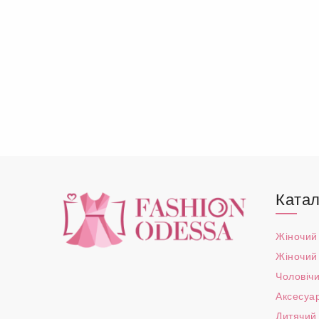
Катал
Жіночий
Жіночий
Чоловічи
Аксесуа
Дитячий