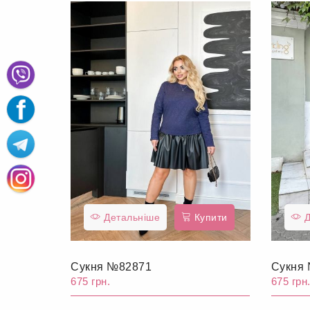
Детальніше
Купити
Д
Сукня №82871
Сукня
675 грн.
675 грн