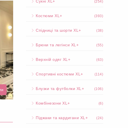
Сукні XL+
(254)
Костюми XL+
(393)
Спідниці та шорти XL+
(38)
Брюки та легінси XL+
(55)
Верхній одяг XL+
(63)
Спортивні костюми XL+
(114)
Блузки та футболки XL+
(106)
ти
Комбінезони XL+
(6)
Піджаки та кардигани XL+
(24)