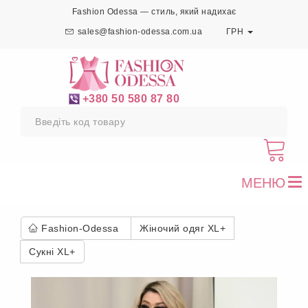
Fashion Odessa — стиль, який надихає
sales@fashion-odessa.com.ua
ГРН
+380 50 580 87 80
МЕНЮ
To
nav
Fashion-Odessa
Жіночий одяг XL+
Сукні XL+