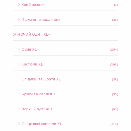
Комбінезони
(2)
Піджаки та кардигани
(38)
ЖІНОЧИЙ ОДЯГ XL+
Сукні XL+
(254)
Костюми XL+
(393)
Спідниці та шорти XL+
(38)
Брюки та легінси XL+
(55)
Верхній одяг XL+
(63)
Спортивні костюми XL+
(114)