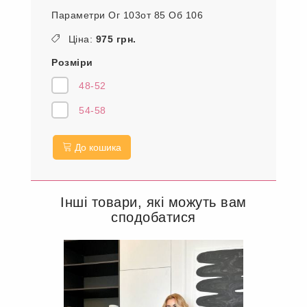
Параметри Ог 103от 85 Об 106
Ціна:
975 грн.
Розміри
48-52
54-58
До кошика
Інші товари, які можуть вам
сподобатися