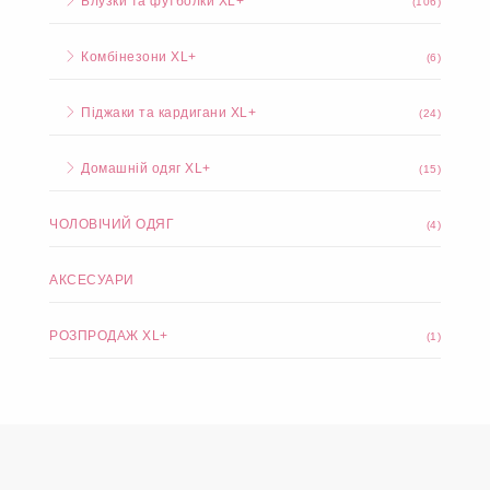
Блузки та футболки XL+
(106)
Комбінезони XL+
(6)
Піджаки та кардигани XL+
(24)
Домашній одяг XL+
(15)
ЧОЛОВІЧИЙ ОДЯГ
(4)
АКСЕСУАРИ
РОЗПРОДАЖ XL+
(1)