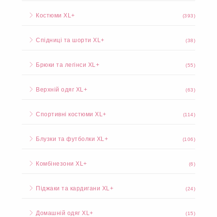
Костюми XL+
(393)
Спідниці та шорти XL+
(38)
Брюки та легінси XL+
(55)
Верхній одяг XL+
(63)
Спортивні костюми XL+
(114)
Блузки та футболки XL+
(106)
Комбінезони XL+
(6)
Піджаки та кардигани XL+
(24)
Домашній одяг XL+
(15)