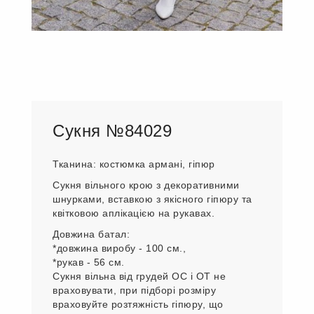
Сукня №84029
Тканина: костюмка армані, гіпюр
Сукня вільного крою з декоративними
шнурками, вставкою з якісного гіпюру та
квітковою аплікацією на рукавах.
Довжина батал:
*довжина виробу - 100 см.,
*рукав - 56 см.
Сукня вільна від грудей ОС і ОТ не
враховувати, при підборі розміру
враховуйте розтяжність гіпюру, що