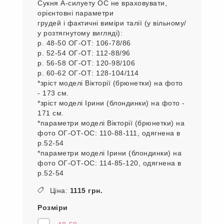
Сукня А-силуету ОС не враховувати,
орієнтовні параметри
грудей і фактичні виміри талії (у вільному/
у розтягнутому вигляді):
р. 48-50 ОГ-ОТ: 106-78/86
р. 52-54 ОГ-ОТ: 112-88/96
р. 56-58 ОГ-ОТ: 120-98/106
р. 60-62 ОГ-ОТ: 128-104/114
*зріст моделі Вікторії (брюнетки) на фото
- 173 см.
*зріст моделі Ірини (блондинки) на фото -
171 см.
*параметри моделі Вікторії (брюнетки) на
фото ОГ-ОТ-ОС: 110-88-111, одягнена в
р.52-54
*параметри моделі Ірини (блондинки) на
фото ОГ-ОТ-ОС: 114-85-120, одягнена в
р.52-54
Ціна:
1115 грн.
Розміри