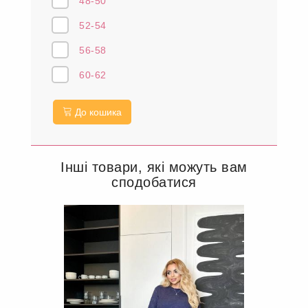
48-50
52-54
56-58
60-62
До кошика
Інші товари, які можуть вам
сподобатися