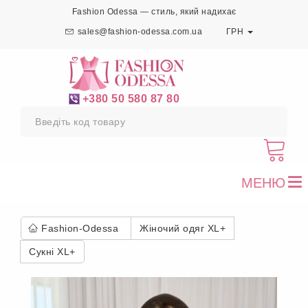
Fashion Odessa — стиль, який надихає
sales@fashion-odessa.com.ua
ГРН
+380 50 580 87 80
МЕНЮ
To
nav
Fashion-Odessa
Жіночий одяг XL+
Сукні XL+