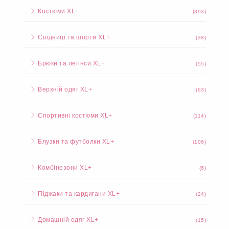
Костюми XL+
(393)
Спідниці та шорти XL+
(38)
Брюки та легінси XL+
(55)
Верхній одяг XL+
(63)
Спортивні костюми XL+
(114)
Блузки та футболки XL+
(106)
Комбінезони XL+
(6)
Піджаки та кардигани XL+
(24)
Домашній одяг XL+
(15)