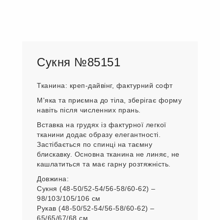
Сукня №85151
Тканина: креп-дайвінг, фактурний софт
М'яка та приємна до тіла, зберігає форму
навіть після численних прань.
Вставка на грудях із фактурної легкої
тканини додає образу елегантності.
Застібається по спинці на таємну
блискавку. Основна тканина не линяє, не
кашлатиться та має гарну розтяжність.
Довжина:
Сукня (48-50/52-54/56-58/60-62) –
98/103/105/106 см
Рукав (48-50/52-54/56-58/60-62) –
65/65/67/68 см