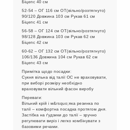
Біцепс 40 см
52-54 – ОГ 116 см ОТ(вільно/розтягнуто)
90/120 Довжина 103 см Рукав 61 см
Біцепс 41 см
56-58 – ОГ 124 см ОТ(вільно/розтягнуто)
98/128 Довжина 103 см Рукав 62 см
Біцепс 42 см
60-62 – ОГ 132 см ОТ(вільно/розтягнуто)
106/136 Довжина 104 см Рукав 62 см
Біцепс 43 см
Примітка щодо посадки:
Сукня вільна від талії ОС не враховувати,
при виборі розміру необхідно
враховувати вільний фасон виробу
Переваги:
Вільний крій і м&rsquo;яка резинка по
талії – комфортна посадка протягом дня.
Застібка на ґудзики до талії – зручно
регулювати виріз і легко комбінувати з
базовими речами.