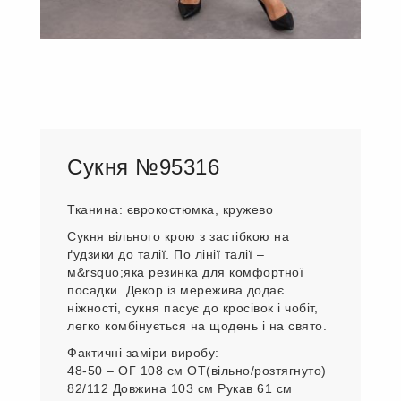
Сукня №95316
Тканина: єврокостюмка, кружево
Сукня вільного крою з застібкою на
ґудзики до талії. По лінії талії –
м&rsquo;яка резинка для комфортної
посадки. Декор із мережива додає
ніжності, сукня пасує до кросівок і чобіт,
легко комбінується на щодень і на свято.
Фактичні заміри виробу:
48-50 – ОГ 108 см ОТ(вільно/розтягнуто)
82/112 Довжина 103 см Рукав 61 см