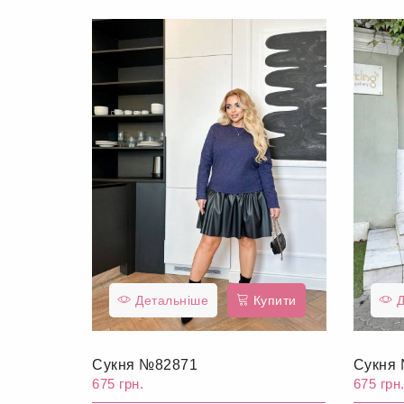
Детальніше
Купити
Д
Сукня №82871
Сукня
675 грн.
675 грн