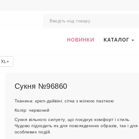
0
НОВИНКИ
КАТАЛОГ
 XL+
Сукня №96860
Тканина: креп-дайвінг, сітка з мілкою паєткою
Колір: червоний
Сукня вільного силуету, що поєднує комфорт і стиль.
Чудово підходить як для повсякденних образів, так і для
особливих подій.