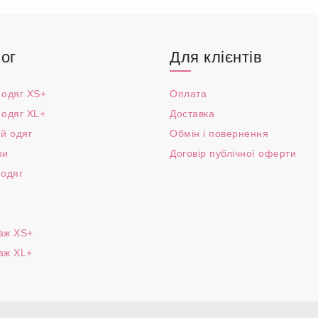
ог
Для клієнтів
 одяг XS+
Оплата
 одяг XL+
Доставка
й одяг
Обмін і повернення
ри
Договір публічної оферти
 одяг
аж XS+
аж XL+