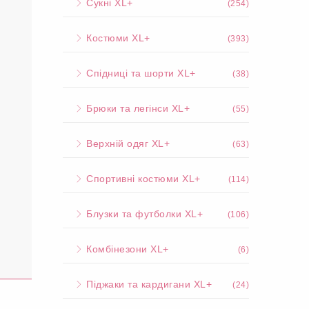
Сукні XL+
(254)
Костюми XL+
(393)
Спідниці та шорти XL+
(38)
Брюки та легінси XL+
(55)
Верхній одяг XL+
(63)
Спортивні костюми XL+
(114)
Блузки та футболки XL+
(106)
Комбінезони XL+
(6)
Піджаки та кардигани XL+
(24)