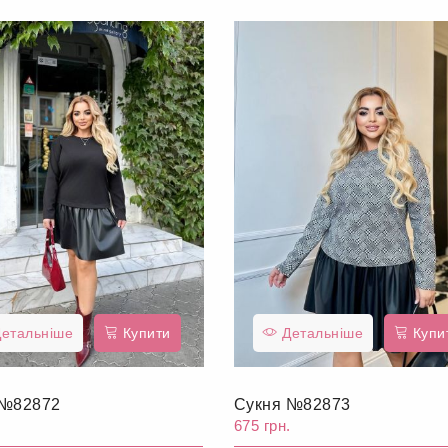
етальніше
Купити
Детальніше
Купи
 №82872
Сукня №82873
.
675 грн.