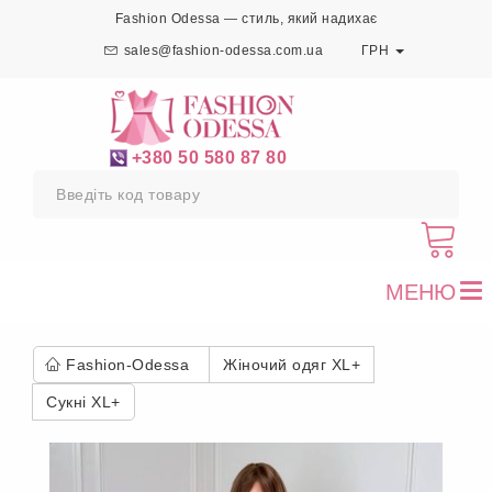
Fashion Odessa — стиль, який надихає
sales@fashion-odessa.com.ua
ГРН
+380 50 580 87 80
МЕНЮ
To
nav
Fashion-Odessa
Жіночий одяг XL+
Сукні XL+