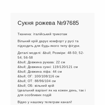
Сукня рожева №97685
Тканина: італійський трикотаж
Вільний крій дарує комфорт у русі та
підходить для будь-якого типу фігури.
Деталі моделі: &bull; Розміри: 48-50; 52-
54; 56-58
&bull; Довжина рукава: 22 см
&bull; Довжина сукні: 119/120/121 см
&bull; Довжина ліфа: 44 см
&bull; ОГ: 100/108/116 см
&bull; ОТ: 88/96/104 см
&bull; ОБ: вільний крій
Ідеальний варіант як на кожен день, так і
для особливих подій
Відео у нашому телеграм каналі!