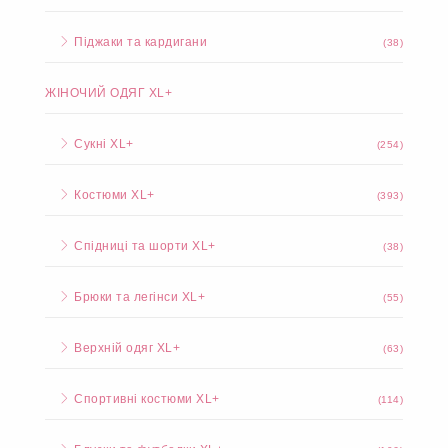
Піджаки та кардигани
(38)
ЖІНОЧИЙ ОДЯГ XL+
Сукні XL+
(254)
Костюми XL+
(393)
Спідниці та шорти XL+
(38)
Брюки та легінси XL+
(55)
Верхній одяг XL+
(63)
Спортивні костюми XL+
(114)