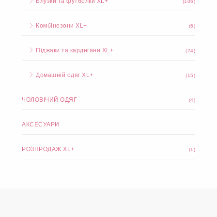
Блузки та футболки XL+
(106)
Комбінезони XL+
(6)
Піджаки та кардигани XL+
(24)
Домашній одяг XL+
(15)
ЧОЛОВІЧИЙ ОДЯГ
(4)
АКСЕСУАРИ
РОЗПРОДАЖ XL+
(1)