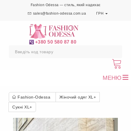
Fashion Odessa — стиль, який надихає
sales@fashion-odessa.com.ua
ГРН
+380 50 580 87 80
МЕНЮ
To
nav
Fashion-Odessa
Жіночий одяг XL+
Сукні XL+