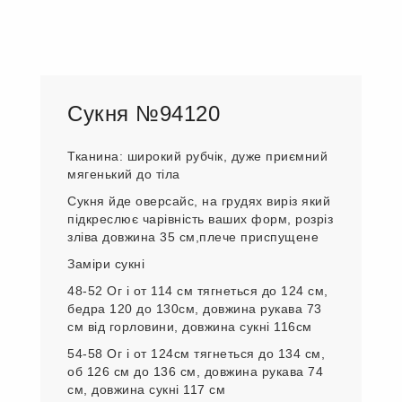
Сукня №94120
Тканина: широкий рубчік, дуже приємний
мягенький до тіла
Сукня йде оверсайс, на грудях виріз який
підкреслює чарівність ваших форм, розріз
зліва довжина 35 см,плече приспущене
Заміри сукні
48-52 Ог і от 114 см тягнеться до 124 см,
бедра 120 до 130см, довжина рукава 73
см від горловини, довжина сукні 116см
54-58 Ог і от 124см тягнеться до 134 см,
об 126 см до 136 см, довжина рукава 74
см, довжина сукні 117 см