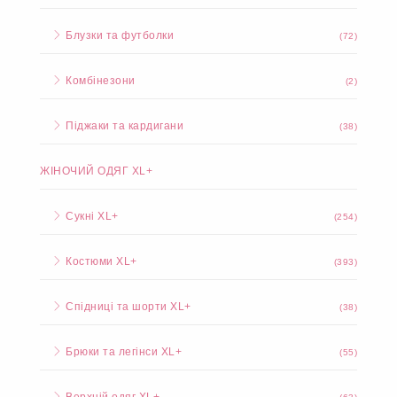
Блузки та футболки
(72)
Комбінезони
(2)
Піджаки та кардигани
(38)
ЖІНОЧИЙ ОДЯГ XL+
Сукні XL+
(254)
Костюми XL+
(393)
Спідниці та шорти XL+
(38)
Брюки та легінси XL+
(55)
Верхній одяг XL+