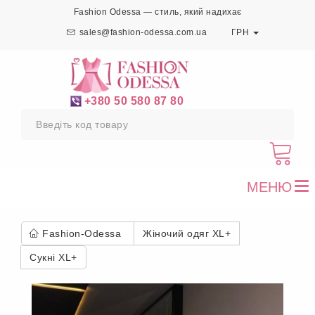
Fashion Odessa — стиль, який надихає
sales@fashion-odessa.com.ua
ГРН
+380 50 580 87 80
МЕНЮ
To
nav
Fashion-Odessa
Жіночий одяг XL+
Сукні XL+