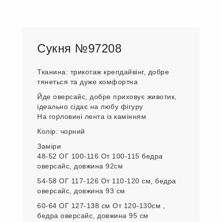
Сукня №97208
Тканина: трикотаж крепдайвінг, добре
тянеться та дуже комфортна
Йде оверсайс, добре приховує животик,
ідеально сідає на любу фігуру
На горловині лента із камінням
Колір: чорний
Заміри
48-52 ОГ 100-116 От 100-115 бедра
оверсайс, довжина 92см
54-58 ОГ 117-126 От 110-120 см, бедра
оверсайс, довжина 93 см
60-64 ОГ 127-138 см От 120-130см ,
бедра оверсайс, довжина 95 см