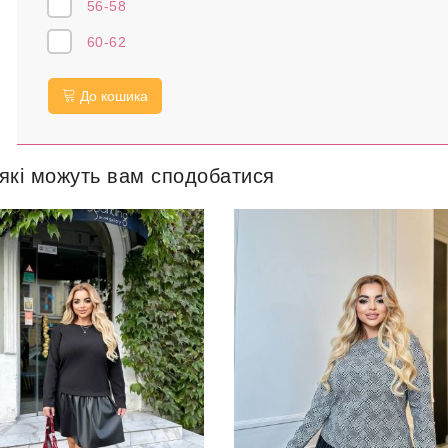
56-58
60-62
До кошика
 які можуть вам сподобатися