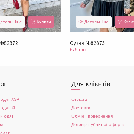
етальніше
Купити
Детальніше
Купи
 №82872
Сукня №82873
.
675 грн.
ог
Для клієнтів
 одяг XS+
Оплата
 одяг XL+
Доставка
й одяг
Обмін і повернення
ри
Договір публічної оферти
 одяг