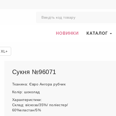
0
НОВИНКИ
КАТАЛОГ
 XL+
Сукня №96071
Тканина: Євро Ангора рубчик
Колір: шоколад
Характеристики:
Склад: віскоза/35%/ поліестер/
60%еластан/5%