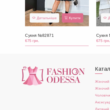
Детальніше
Купити
Д
Сукня №82871
Сукня
675 грн.
675 грн
Катал
Жіночий
Жіночий
Чоловічи
Аксесуа
Дитячий