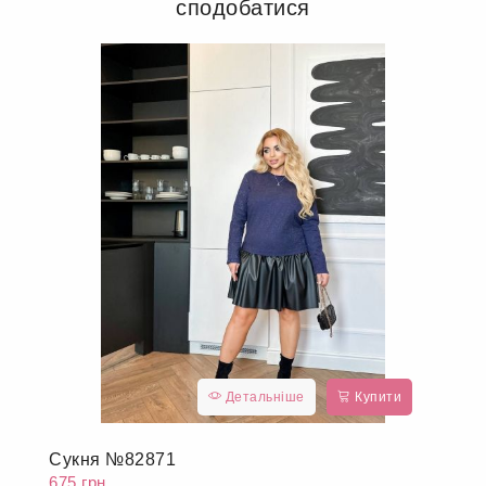
сподобатися
Детальніше
Купити
Сукня №82871
675 грн.