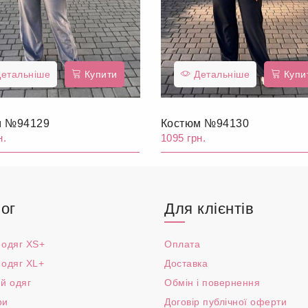
етальніше
Купити
Детальніше
Купи
м №94129
Костюм №94130
н.
1095 грн.
ог
Для клієнтів
 одяг XS+
Оплата
 одяг XL+
Доставка
й одяг
Обмін і повернення
ри
Договір публічної оферти