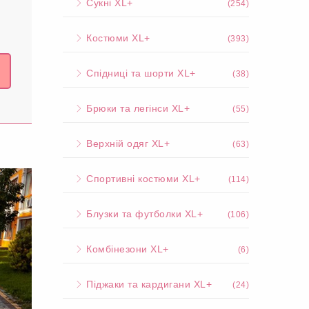
Сукні XL+
(254)
Костюми XL+
(393)
Спідниці та шорти XL+
(38)
Брюки та легінси XL+
(55)
Верхній одяг XL+
(63)
Спортивні костюми XL+
(114)
Блузки та футболки XL+
(106)
Комбінезони XL+
(6)
Піджаки та кардигани XL+
(24)