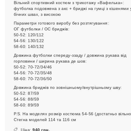
Вільний спортивний костюм з трикотажу «Вафелька»:
футболка подовжена з акс + бриджі на гумці з кішенями 
бічних швах, з високою
Параметри готового виробу без розтягування:
ОГ футболки / ОС бриджів:
50-52: 120/112
54-56: 130/122
58-60: 140/132
Довжина футболки спереду-ззаду / довжина рукава від
горловини / ширина рукава де шов:
50-52: 70-72/34/46
54-56: 70-72/35/48
58-60: 70-72/36/50
Довжина бриджів по зовнішньому/внутрішньому шву:
50-52: 87/59
54-56: 88/59
58-60: 89/59
P.S. На моделях розмір костюма 54-56 (достатньо вільно
Стегна моделей 114 та 116 см
Ціна:
940 грн.