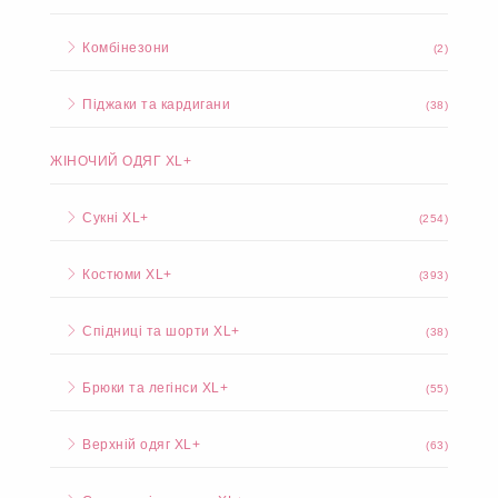
Комбінезони
(2)
Піджаки та кардигани
(38)
ЖІНОЧИЙ ОДЯГ XL+
Сукні XL+
(254)
Костюми XL+
(393)
Спідниці та шорти XL+
(38)
Брюки та легінси XL+
(55)
Верхній одяг XL+
(63)