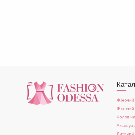
Катал
Жіночий
Жіночий
Чоловічи
Аксесуа
Дитячий