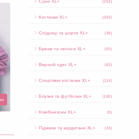
Сукні XL+
(254)
Костюми XL+
(393)
Спідниці та шорти XL+
(38)
Брюки та легінси XL+
(55)
Верхній одяг XL+
(63)
Спортивні костюми XL+
(114)
Блузки та футболки XL+
(106)
ти
Комбінезони XL+
(6)
Піджаки та кардигани XL+
(24)