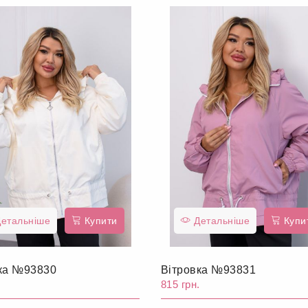
етальніше
Купити
Детальніше
Купи
ка №93830
Вітровка №93831
.
815 грн.