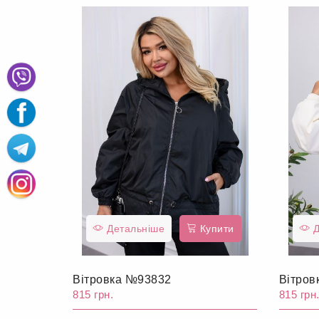
Детальніше
Купити
Д
Вітровка №93832
Вітров
815 грн.
815 грн