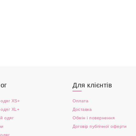
ог
Для клієнтів
 одяг XS+
Оплата
 одяг XL+
Доставка
й одяг
Обмін і повернення
ри
Договір публічної оферти
 одяг